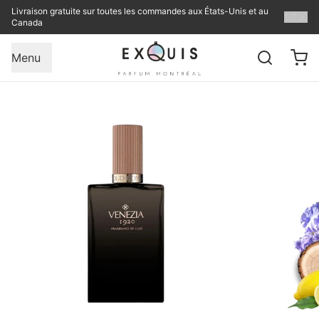
Livraison gratuite sur toutes les commandes aux États-Unis et au
1
/
2
Canada
Menu