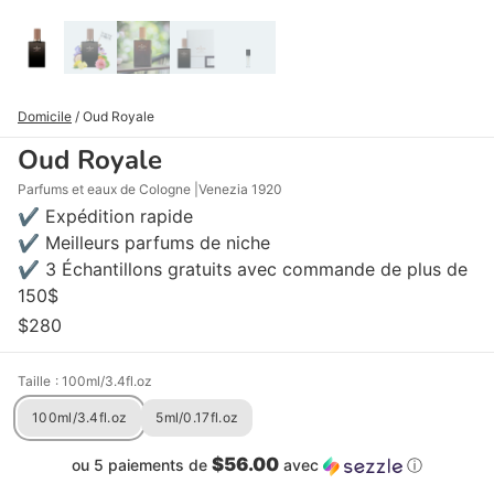
Domicile
/
Oud Royale
Oud Royale
Parfums et eaux de Cologne
Venezia 1920
✔ Expédition rapide
✔ Meilleurs parfums de niche
✔ 3 Échantillons gratuits avec commande de plus de
150$
$280
Taille
: 100ml/3.4fl.oz
100ml/3.4fl.oz
5ml/0.17fl.oz
$56.00
ou 5 paiements de
avec
ⓘ