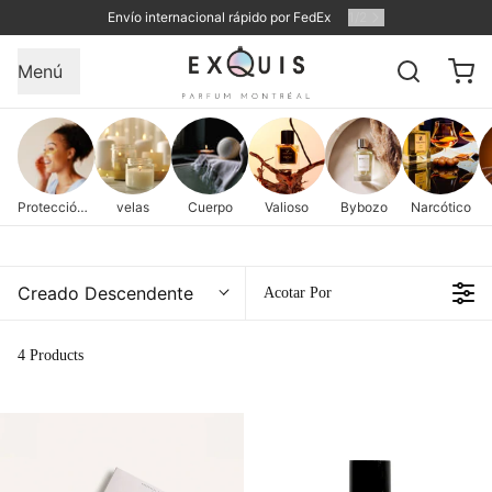
Envío internacional rápido por FedEx
1
/
2
Menú
Protección de la piel
velas
Cuerpo
Valioso
Bybozo
Narcótico
Creado Descendente
Acotar Por
4 Products