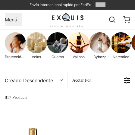
Envío internacional rápido por FedEx
1
/
2
Menú
Protección de la piel
velas
Cuerpo
Valioso
Bybozo
Narcótico
Creado Descendente
Acotar Por
817 Products