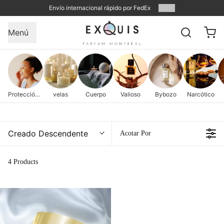
Envío internacional rápido por FedEx
1
/
2
Menú
Protección de la piel
velas
Cuerpo
Valioso
Bybozo
Narcótico
Creado Descendente
Acotar Por
4 Products