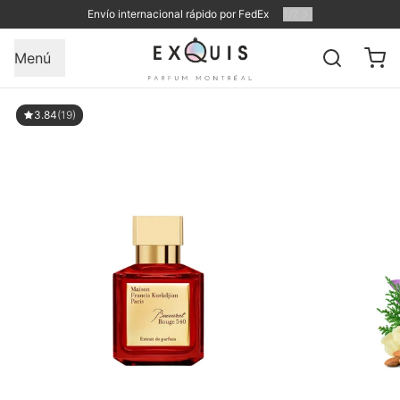
Envío internacional rápido por FedEx
1
/
2
Menú
3.84
(19)