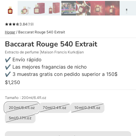
3.84
(19)
Hogar
/
Baccarat Rouge 540 Extrait
Baccarat Rouge 540 Extrait
Extracto de perfume
Maison Francis Kurkdjian
✔ Envío rápido
✔ Las mejores fragancias de nicho
✔ 3 muestras gratis con pedido superior a 150$
$1,250
Tamaño
: 200ml/6.4fl.oz
200ml/6.4fl.oz
70ml/2.4fl.oz
10ml/0.34fl.oz
5ml/0.17fl.oz