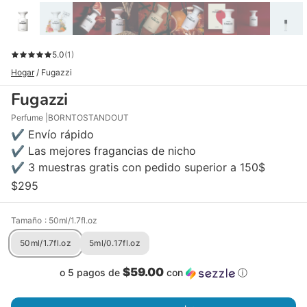
5.0
(1)
Hogar
/
Fugazzi
Fugazzi
Perfume
BORNTOSTANDOUT
✔ Envío rápido
✔ Las mejores fragancias de nicho
✔ 3 muestras gratis con pedido superior a 150$
$295
Tamaño
: 50ml/1.7fl.oz
50ml/1.7fl.oz
5ml/0.17fl.oz
$59.00
o 5 pagos de
con
ⓘ