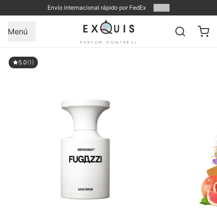
Envío internacional rápido por FedEx
1
/
2
Menú
5.0
(1)