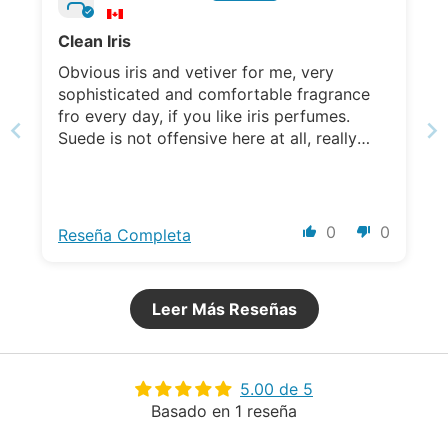
Clean Iris
Obvious iris and vetiver for me, very
sophisticated and comfortable fragrance
fro every day, if you like iris perfumes.
Suede is not offensive here at all, really
soft and just highlight the spiciness. For me
it is a perfect office scent!
0
0
Reseña Completa
Leer Más Reseñas
5.00 de 5
Basado en 1 reseña