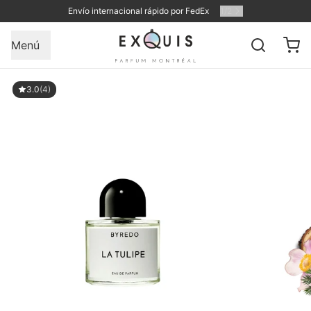
Envío internacional rápido por FedEx
1
/
2
Menú
3.0
(4)