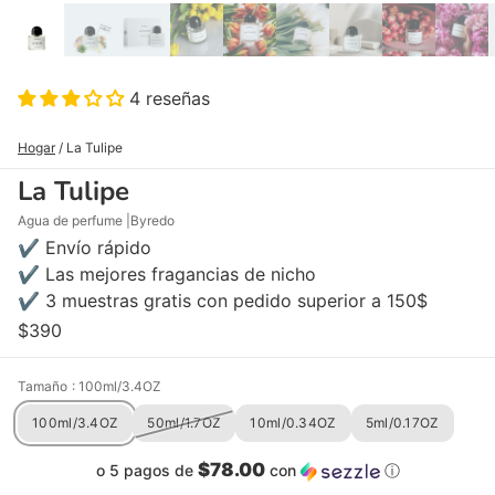
4 reseñas
Hogar
/
La Tulipe
La Tulipe
Agua de perfume
Byredo
✔ Envío rápido
✔ Las mejores fragancias de nicho
✔ 3 muestras gratis con pedido superior a 150$
$390
Tamaño
: 100ml/3.4OZ
100ml/3.4OZ
50ml/1.7OZ
10ml/0.34OZ
5ml/0.17OZ
$78.00
o 5 pagos de
con
ⓘ