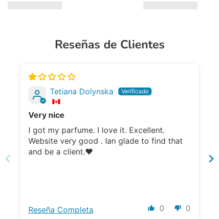
Reseñas de Clientes
Tetiana Dolynska
Very nice
I got my parfume. I love it. Excellent.
I g
Website very good . Ian glade to find that
W
and be a client.❤️
0
0
Reseña Completa