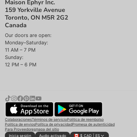
Maison Ephyr Inc.
159 Yorkville Avenue
Toronto, ON M5R 2G2
Canada
Our doors are open:
Monday–Saturday:
11 AM – 7 PM
Sunday:
12 PM – 6 PM
Colaboraciones
Términos de servicio
Politica de reembolso
Politica de envios
Política de privacidad
Promesa de autenticidad
Para Proveedores
mapa del sitio
Inicia sesión
Audio activado
$ CAD | ES