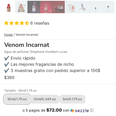
6 reseñas
Hogar
/
Venom Incarnat
Venom Incarnat
Agua de perfume
Stephane Humbert Lucas
✔ Envío rápido
✔ Las mejores fragancias de nicho
✔ 3 muestras gratis con pedido superior a 150$
$360
Tamaño
: 50ml/1.7fl.oz
50ml/1.7fl.oz
10ml/0.34fl.oz
5ml/0.17fl.oz
$72.00
o 5 pagos de
con
ⓘ