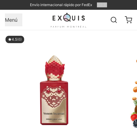
Envío internacional rápido por FedEx
1
/
2
Menú
4.5
(6)