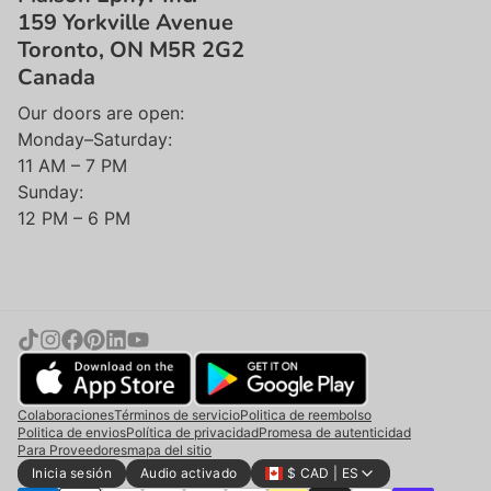
159 Yorkville Avenue
Toronto, ON M5R 2G2
Canada
Our doors are open:
Monday–Saturday:
11 AM – 7 PM
Sunday:
12 PM – 6 PM
Colaboraciones
Términos de servicio
Politica de reembolso
Politica de envios
Política de privacidad
Promesa de autenticidad
Para Proveedores
mapa del sitio
Añadir a la cesta |
$360
Inicia sesión
Audio activado
$ CAD | ES